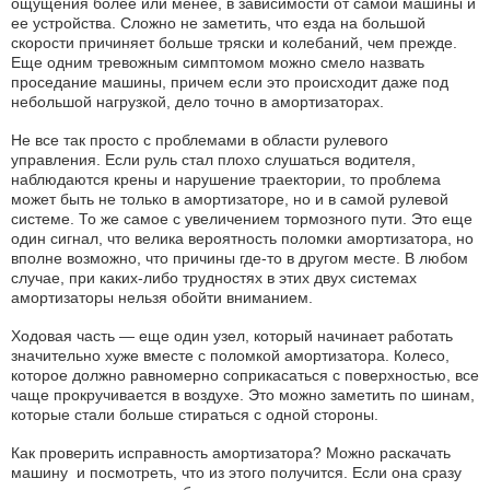
ощущения более или менее, в зависимости от самой машины и
ее устройства. Сложно не заметить, что езда на большой
скорости причиняет больше тряски и колебаний, чем прежде.
Еще одним тревожным симптомом можно смело назвать
проседание машины, причем если это происходит даже под
небольшой нагрузкой, дело точно в амортизаторах.
Не все так просто с проблемами в области рулевого
управления. Если руль стал плохо слушаться водителя,
наблюдаются крены и нарушение траектории, то проблема
может быть не только в амортизаторе, но и в самой рулевой
системе. То же самое с увеличением тормозного пути. Это еще
один сигнал, что велика вероятность поломки амортизатора, но
вполне возможно, что причины где-то в другом месте. В любом
случае, при каких-либо трудностях в этих двух системах
амортизаторы нельзя обойти вниманием.
Ходовая часть — еще один узел, который начинает работать
значительно хуже вместе с поломкой амортизатора. Колесо,
которое должно равномерно соприкасаться с поверхностью, все
чаще прокручивается в воздухе. Это можно заметить по шинам,
которые стали больше стираться с одной стороны.
Как проверить исправность амортизатора? Можно раскачать
машину и посмотреть, что из этого получится. Если она сразу