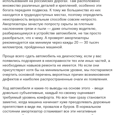
использования на российских дорогах. Там расположено
множество различных деталей и креплений, особенно эти
богата передняя подвеска. К тому же большинство из них
находится в труднодоступных местах, поэтому определить
неисправность визуальным способом совсем непросто.
Амортизаторы зачастую попросту скрыты за плотным
наслоением грязи и пыли — даже опытному водителю,
разбирающемуся в устройстве автомобиля, не так просто
разобраться, что к чему. А проверят амортизаторы
рекомендуется как минимум через кажды 20 — 30 тысяч
километров, пройденных машиной.
Проще всего сдать автомобиль на диагностику, если у вас
появились подозрения в неисправности тех или иных частей, а
необходимых навыков ремонта не имеется. Но если они
присутствуют хотя бы на минимальном уровне, мы постараемся
очертить основной перечень вероятных причин возникновения
дефектов и наиболее распространенные очаги их появления.
Ход автомобиля и какие-то выводы на основе этого - вещи
довольно субъективные, каждый по-своему оценивает
требуемый уровень комфорта. Но все-таки сразу становится
заметно, когда машина начинает хуже преодолевать дорожные
препятствия в виде ям, провалов и бугров. В нормальном
состоянии амортизатор сглаживает все эти негативные